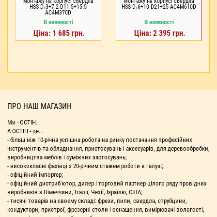
монтажу на корпусі свердла
монтажу на корпусі свердла
HSS D₁3÷7.2 D11.5÷15.5
HSS D₁6÷10 D21÷25 AC4M610D
AC4M370D
В наявності
В наявності
Ціна: 1 685 грн.
Ціна: 2 395 грн.
ПРО НАШ МАГАЗИН
Ми - ОСТІН.
А ОСТІН - це...
- більш ніж 10-річна успішна робота на ринку постачання професійних
інструментів та обладнання, пристосувань і аксесуарів, для деревообробки,
виробництва меблів і суміжних застосувань;
- висококласні фахівці з 20-річним стажем роботи в галузі;
- офіційний імпортер;
- офіційний дистриб'ютор, дилер і торговий партнер цілого ряду провідних
виробників з Німеччини, Італії, Чехії, Ізраїлю, США;
- тисячі товарів на своєму складі: фрези, пили, свердла, струбцини,
кондуктори, пристрої, фрезерні столи і оснащення, вимірювачі вологості,