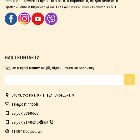
електроінструмент і ще багато-багато корисного, як для великого
промислового виробництва, так і для невеликої столярки та DIY ...
НАШІ КОНТАКТИ
Будьте в курсі наших акцій, підпишіться на розсилку:
04073, Україна, Київ, вул. Сирецька, 9
sale@ostin.tools
38(067)503-8-573
38(067)217-0-215
11:00-18:00 роб. дні