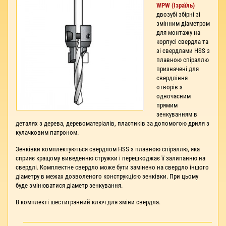
WPW (Ізраїль)
двозубі збірні зі
змінним діаметром
для монтажу на
корпусі свердла та
зі свердлами HSS з
плавною спіраллю
призначені для
свердління
отворів з
одночасним
прямим
зенкуванням в
деталях з дерева, деревоматеріалів, пластиків за допомогою дриля з
кулачковим патроном.
Зенківки комплектуються свердлом HSS з плавною спіраллю, яка
сприяє кращому виведенню стружки і перешкоджає її залипанню на
свердлі. Комплектне свердло може бути замінено на свердло іншого
діаметру в межах дозволеного конструкцією зенківки. При цьому
буде змінюватися діаметр зенкування.
В комплекті шестигранний ключ для зміни свердла.