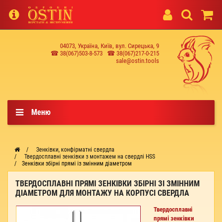
04073, Україна, Київ, вул. Сирецька, 9
☎ 38(067)503-8-573
☎ 38(067)217-0-215
sale@ostin.tools
Меню
Зенківки, конфірматні свердла
Твердосплавні зенківки з монтажем на свердлі HSS
Зенківки збірні прямі із змінним діаметром
ТВЕРДОСПЛАВНІ ПРЯМІ ЗЕНКІВКИ ЗБІРНІ ЗІ ЗМІННИМ
ДІАМЕТРОМ ДЛЯ МОНТАЖУ НА КОРПУСІ СВЕРДЛА
Твердосплавні
прямі зенківки