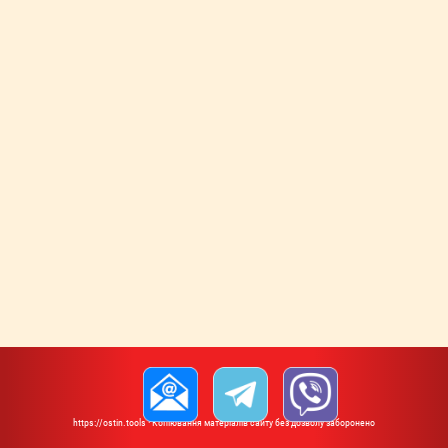
https://ostin.tools · Копіювання матеріалів сайту без дозволу заборонено