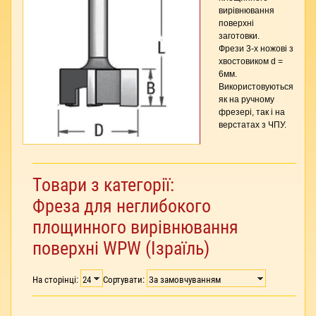
вирівнювання
поверхні
заготовки.
Фрези 3-х ножові з
хвостовиком d =
6мм.
Використовуються
як на ручному
фрезері, так і на
верстатах з ЧПУ.
Товари з категорії:
Фреза для неглибокого
площинного вирівнювання
поверхні WPW (Ізраїль)
На сторінці:
Сортувати: