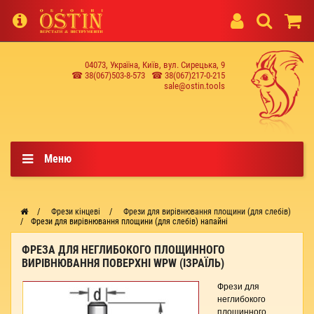
04073, Україна, Київ, вул. Сирецька, 9
☎ 38(067)503-8-573
☎ 38(067)217-0-215
sale@ostin.tools
Меню
Фрези кінцеві
Фрези для вирівнювання площини (для слебів)
Фрези для вирівнювання площини (для слебів) напайні
ФРЕЗА ДЛЯ НЕГЛИБОКОГО ПЛОЩИННОГО
ВИРІВНЮВАННЯ ПОВЕРХНІ WPW (ІЗРАЇЛЬ)
Фрези для
неглибокого
площинного