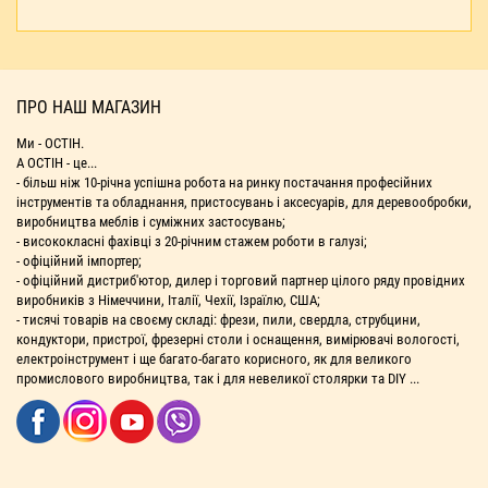
ПРО НАШ МАГАЗИН
Ми - ОСТІН.
А ОСТІН - це...
- більш ніж 10-річна успішна робота на ринку постачання професійних
інструментів та обладнання, пристосувань і аксесуарів, для деревообробки,
виробництва меблів і суміжних застосувань;
- висококласні фахівці з 20-річним стажем роботи в галузі;
- офіційний імпортер;
- офіційний дистриб'ютор, дилер і торговий партнер цілого ряду провідних
виробників з Німеччини, Італії, Чехії, Ізраїлю, США;
- тисячі товарів на своєму складі: фрези, пили, свердла, струбцини,
кондуктори, пристрої, фрезерні столи і оснащення, вимірювачі вологості,
електроінструмент і ще багато-багато корисного, як для великого
промислового виробництва, так і для невеликої столярки та DIY ...