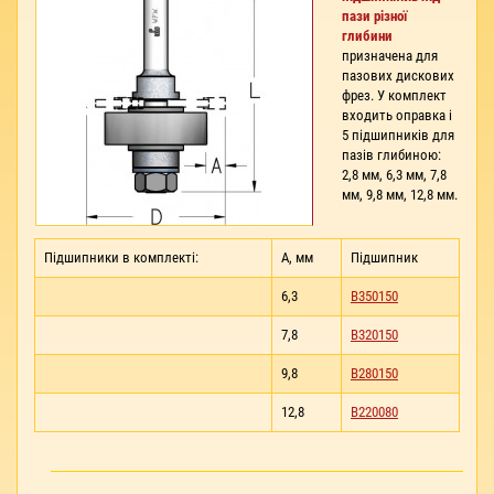
пази різної
глибини
призначена для
пазових дискових
фрез. У комплект
входить оправка і
5 підшипників для
пазів глибиною:
2,8 мм, 6,3 мм, 7,8
мм, 9,8 мм, 12,8 мм.
Підшипники в комплекті:
A, мм
Підшипник
6,3
B350150
7,8
B320150
9,8
B280150
12,8
B220080