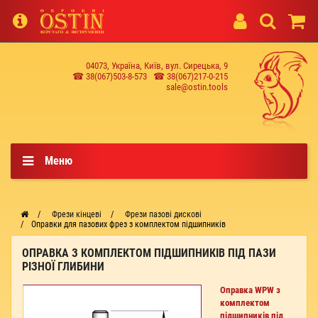
04073, Україна, Київ, вул. Сирецька, 9
☎ 38(067)503-8-573
☎ 38(067)217-0-215
sale@ostin.tools
Меню
Фрези кінцеві
Фрези пазові дискові
Оправки для пазових фрез з комплектом підшипників
ОПРАВКА З КОМПЛЕКТОМ ПІДШИПНИКІВ ПІД ПАЗИ
РІЗНОЇ ГЛИБИНИ
Оправка WPW з
комплектом
підшипників під