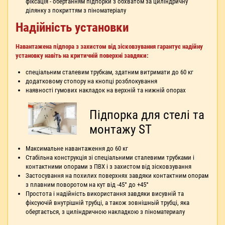
фіксація - обертанням підпорки з обхватом за циліндричну
ділянку з покриттям з піноматеріалу
Надійність установки
Навантажена підпора з захистом від зісковзування гарантує надійну
установку навіть на критичній поверхні завдяки:
спеціальним сталевим трубкам, здатним витримати до 60 кг
додатковому стопору на кнопці розблокування
наявності гумових накладок на верхній та нижній опорах
Підпорка для стелі та
монтажу ST
Максимальне навантаження до 60 кг
Стабільна конструкція зі спеціальними сталевими трубками і
контактними опорами з ПВХ і з захистом від зісковзування
Застосування на похилих поверхнях завдяки контактним опорам
з плавним поворотом на кут від -45° до +45°
Простота і надійність використання завдяки висувній та
фіксуючій внутрішній трубці, а також зовнішньій трубці, яка
обертається, з циліндричною накладкою з піноматериалу