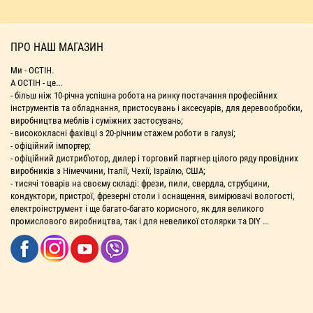
ПРО НАШ МАГАЗИН
Ми - ОСТІН.
А ОСТІН - це...
- більш ніж 10-річна успішна робота на ринку постачання професійних
інструментів та обладнання, пристосувань і аксесуарів, для деревообробки,
виробництва меблів і суміжних застосувань;
- висококласні фахівці з 20-річним стажем роботи в галузі;
- офіційний імпортер;
- офіційний дистриб'ютор, дилер і торговий партнер цілого ряду провідних
виробників з Німеччини, Італії, Чехії, Ізраїлю, США;
- тисячі товарів на своєму складі: фрези, пили, свердла, струбцини,
кондуктори, пристрої, фрезерні столи і оснащення, вимірювачі вологості,
електроінструмент і ще багато-багато корисного, як для великого
промислового виробництва, так і для невеликої столярки та DIY ...