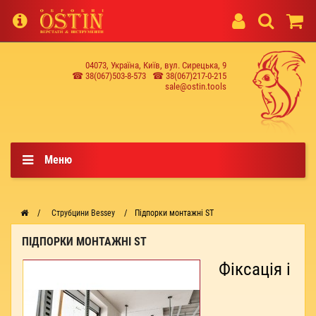
04073, Україна, Київ, вул. Сирецька, 9
☎ 38(067)503-8-573
☎ 38(067)217-0-215
sale@ostin.tools
Меню
Струбцини Bessey
Підпорки монтажні ST
ПІДПОРКИ МОНТАЖНІ ST
Фіксація і