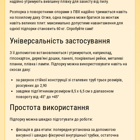
надійно утримують вивішену плівку для захисту від пилу.
Розпорка з поворотними опорами з ПВХ надійно тримається навіть
на похилому даху. Отже, одна людина може братися за монтаж
навіть великих плит: максимально допустиме навантаження для
однієї підпорки становить 60 кг. Спробуйте самі!
Універсальність застосування
З її допомогою встановлюються і утримуються, наприклад,
гіпсокартон, дерев'яні дошки, панелі, покрівельні рейки, металеві
планки, плівка і лампи. Підпорку можна використовувати навіть на
скосах даху:
за рахунок стійкої конструкції зі сталевих труб трьох розмірів,
розсувних до 2,90
завдяки підп'ятникам розміром 8,5 х 6,5 см з діапазоном
повороту від -45° до +45°
Простота використання
Підпорку можна швидко підготувати до роботи:
фіксація в два етапи: попередня установка за допомогою
висувної і швидко фіксуючої внутрішньої трубки, остаточна