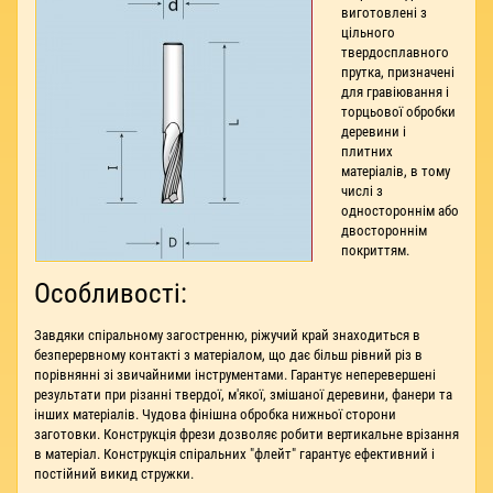
виготовлені з
цільного
твердосплавного
прутка, призначені
для гравіювання і
торцьової обробки
деревини і
плитних
матеріалів, в тому
числі з
одностороннім або
двостороннім
покриттям.
Особливості:
Завдяки спіральному загостренню, ріжучий край знаходиться в
безперервному контакті з матеріалом, що дає більш рівний різ в
порівнянні зі звичайними інструментами. Гарантує неперевершені
результати при різанні твердої, м'якої, змішаної деревини, фанери та
інших матеріалів. Чудова фінішна обробка нижньої сторони
заготовки. Конструкція фрези дозволяє робити вертикальне врізання
в матеріал. Конструкція спіральних "флейт" гарантує ефективний і
постійний викид стружки.