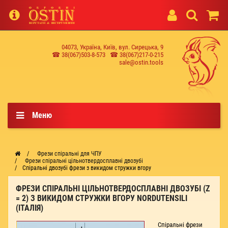
04073, Україна, Київ, вул. Сирецька, 9
☎ 38(067)503-8-573
☎ 38(067)217-0-215
sale@ostin.tools
Меню
Фрези спіральні для ЧПУ
Фрези спіральні цільнотвердосплавні двозубі
Спіральні двозубі фрези з викидом стружки вгору
ФРЕЗИ СПІРАЛЬНІ ЦІЛЬНОТВЕРДОСПЛАВНІ ДВОЗУБІ (Z
= 2) З ВИКИДОМ СТРУЖКИ ВГОРУ NORDUTENSILI
(ІТАЛІЯ)
Спіральні фрези