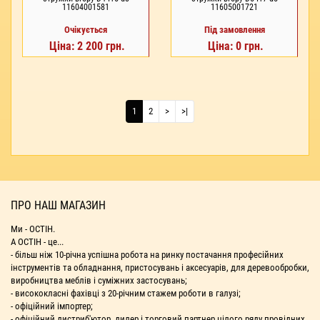
11604001581
11605001721
Очікується
Під замовлення
Ціна: 2 200 грн.
Ціна: 0 грн.
1
2
>
>|
ПРО НАШ МАГАЗИН
Ми - ОСТІН.
А ОСТІН - це...
- більш ніж 10-річна успішна робота на ринку постачання професійних
інструментів та обладнання, пристосувань і аксесуарів, для деревообробки,
виробництва меблів і суміжних застосувань;
- висококласні фахівці з 20-річним стажем роботи в галузі;
- офіційний імпортер;
- офіційний дистриб'ютор, дилер і торговий партнер цілого ряду провідних