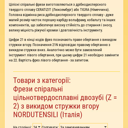
Цілісні спіральні фрези виготовляються з дрібнодисперсного
твердого сплаву CERATIZIT (Люксембург) або TIGRA (Німеччина).
Головна відмінна риса дрібнодисперсного твердого сплаву - дуже
малий розмір часток порошку карбіду вольфраму, кобальту та інших
компонентів, що забезпечує високу стійкість до стирання і зносу,
велику міцність ріжучої кромки і довговічність інструменту.
Цифри 21 в кінці кодів фрез позначають праве обертання з викидом
стружки вгору. Позначення 21N відповідає правому обертанню з
викидом стружки вниз. Аналогічно може бути замовлений
інструмент лівого обертання, при цьому цифри 21 необхідно замінити
на 22. Вартість фрез лівого обертання - за запитом.
Товари з категорії:
Фрези спіральні
цільнотвердосплавні двозубі (Z =
2) з викидом стружки вгору
NORDUTENSILI (Італія)
На сторінці:
Сортувати: