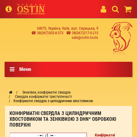
04073, Україна, Київ, вул. Сирецька, 9
☎ 38(067)503-8-573
☎ 38(067)217-0-215
sale@ostin.tools
Меню
Зенківки, конфірматні свердла
Свердла конфірматні триступінчасті
Конфірматні свердла з циліндричним хвостовиком
КОНФІРМАТНІ СВЕРДЛА З ЦИЛІНДРИЧНИМ
ХВОСТОВИКОМ ТА ЗЕНКІВКОЮ З DHN* ОБРОБКОЮ
ПОВЕРХНІ
Конфірматні