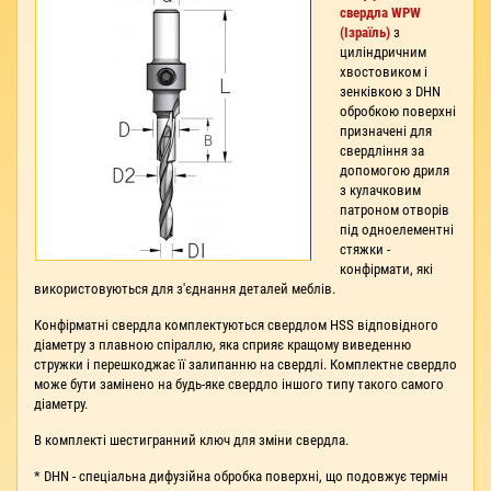
свердла WPW
(Ізраїль)
з
циліндричним
хвостовиком і
зенківкою з DHN
обробкою поверхні
призначені для
свердління за
допомогою дриля
з кулачковим
патроном отворів
під одноелементні
стяжки -
конфірмати, які
використовуються для з'єднання деталей меблів.
Конфірматні свердла комплектуються свердлом HSS відповідного
діаметру з плавною спіраллю, яка сприяє кращому виведенню
стружки і перешкоджає її залипанню на свердлі. Комплектне свердло
може бути замінено на будь-яке свердло іншого типу такого самого
діаметру.
В комплекті шестигранний ключ для зміни свердла.
* DHN - спеціальна дифузійна обробка поверхні, що подовжує термін