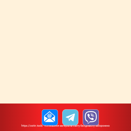
https://ostin.tools · Копіювання матеріалів сайту без дозволу заборонено