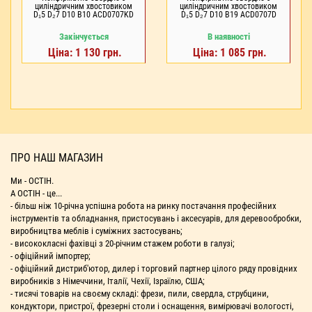
циліндричним хвостовиком
циліндричним хвостовиком
D₁5 D₂7 D10 В10 ACD0707KD
D₁5 D₂7 D10 В19 ACD0707D
Закінчується
В наявності
Ціна: 1 130 грн.
Ціна: 1 085 грн.
ПРО НАШ МАГАЗИН
Ми - ОСТІН.
А ОСТІН - це...
- більш ніж 10-річна успішна робота на ринку постачання професійних
інструментів та обладнання, пристосувань і аксесуарів, для деревообробки,
виробництва меблів і суміжних застосувань;
- висококласні фахівці з 20-річним стажем роботи в галузі;
- офіційний імпортер;
- офіційний дистриб'ютор, дилер і торговий партнер цілого ряду провідних
виробників з Німеччини, Італії, Чехії, Ізраїлю, США;
- тисячі товарів на своєму складі: фрези, пили, свердла, струбцини,
кондуктори, пристрої, фрезерні столи і оснащення, вимірювачі вологості,