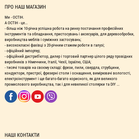
ПРО НАШ МАГАЗИН
Ми - ОСТІН.
А ОСТІН - це...
- більш ніж 10-річна успішна робота на ринку постачання професійних
інструментів та обладнання, пристосувань і аксесуарів, для деревообробки,
виробництва меблів і суміжних застосувань;
- висококласні фахівці з 20-річним стажем роботи в галузі;
- офіційний імпортер;
- офіційний дистриб'ютор, дилер і торговий партнер цілого ряду провідних
виробників з Німеччини, Італії, Чехії, Ізраїлю, США;
- тисячі товарів на своєму складі: фрези, пили, свердла, струбцини,
кондуктори, пристрої, фрезерні столи і оснащення, вимірювачі вологості,
електроінструмент і ще багато-багато корисного, як для великого
промислового виробництва, так і для невеликої столярки та DIY ...
НАШІ КОНТАКТИ