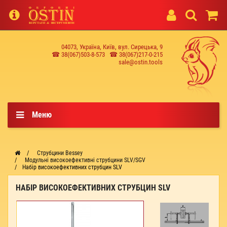
04073, Україна, Київ, вул. Сирецька, 9
☎ 38(067)503-8-573
☎ 38(067)217-0-215
sale@ostin.tools
Меню
Струбцини Bessey
Модульні високоефективні струбцини SLV/SGV
Набір високоефективних струбцин SLV
НАБІР ВИСОКОЕФЕКТИВНИХ СТРУБЦИН SLV