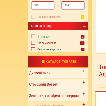
Товари зі знижкою
0
Стан на складі
В наявності
2
Під замовлення
11
Cкоро закінчується
2
КАТАЛОГ ТОВАРІВ
То
Ад
Дискові пили
Струбцини Bessey
Зенківки, конфірматні свердла