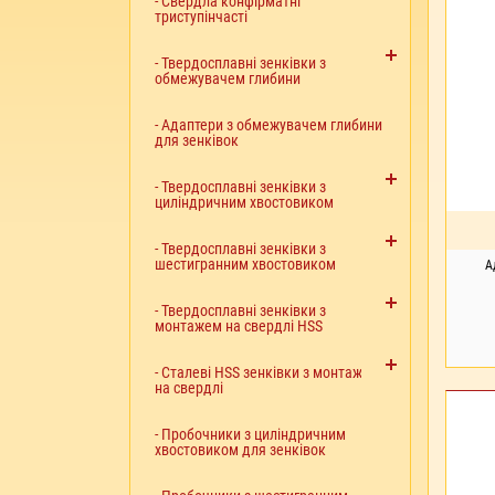
- Свердла конфірматні
триступінчасті
- Твердосплавні зенківки з
обмежувачем глибини
- Адаптери з обмежувачем глибини
для зенківок
- Твердосплавні зенківки з
циліндричним хвостовиком
- Твердосплавні зенківки з
шестигранним хвостовиком
А
- Твердосплавні зенківки з
монтажем на свердлі HSS
- Сталеві HSS зенківки з монтажем
на свердлі
- Пробочники з циліндричним
хвостовиком для зенківок