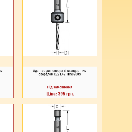
им
Адаптер для свердл зі стандартним
свердлом D₁2 L42 TDS0200S
Під замовлення
Ціна: 395 грн.
ПІД ЗАМОВЛЕННЯ