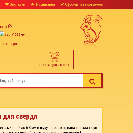
Закладки
Порівняння
Оформити замовлення
ійти
Мова
алюта
грн.
0 ТОВАР(ІВ) - 0 ГРН.
м для свердл
трами від 2 до 6,3 мм в шуруповертах призначені адаптери
тва WPW (Ізраїль). Адаптери мають стандартний