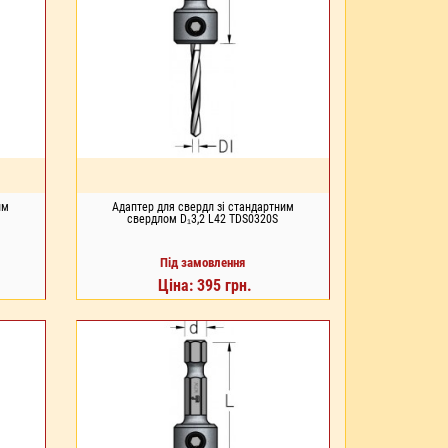
им
Адаптер для свердл зі стандартним
свердлом D₁3,2 L42 TDS0320S
Під замовлення
Ціна: 395 грн.
ПІД ЗАМОВЛЕННЯ