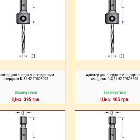
даптер для свердл зі стандартним
Адаптер для свердл зі стандартн
свердлом D₁3 L42 TDS0300S
свердлом D₁3,5 L42 TDS0350S
Закінчується
Закінчується
Ціна: 395 грн.
Ціна: 405 грн.
ДО КОШИКА
ДО КОШИКА