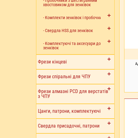
- Пробочники з шестигранним
хвостовиком для зенківок
- Комплекти зенківок і пробочників
- Свердла HSS для зенківок
- Комплектуючі та аксесуари до
зенківок
Фрези кінцеві
А
Фрези спіральні для ЧПУ
Фрези алмазні PCD для верстатів
з ЧПУ
ПІ
Цанги, патрони, комплектуючі
Свердла присадочні, патрони