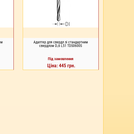
им
Адаптер для свердл зі стандартним
свердлом D₁6 L51 TDS0600S
Під замовлення
Ціна: 445 грн.
ПІД ЗАМОВЛЕННЯ