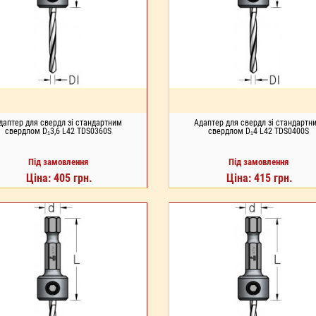
даптер для свердл зі стандартним
Адаптер для свердл зі стандартн
свердлом D₁3,6 L42 TDS0360S
свердлом D₁4 L42 TDS0400S
Під замовлення
Під замовлення
Ціна: 405 грн.
Ціна: 415 грн.
Д ЗАМОВЛЕННЯ
ПІД ЗАМОВЛЕННЯ