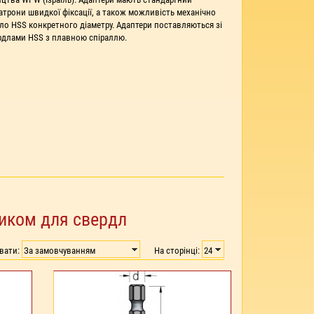
трони швидкої фіксації, а також можливість механічно
дло HSS конкретного діаметру. Адаптери поставляються зі
рдлами HSS з плавною спіраллю.
виком для свердл
увати:
На сторінці: