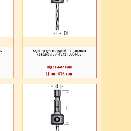
им
Адаптер для свердл зі стандартним
свердлом D₁4,4 L42 TDS0440S
Під замовлення
Ціна: 415 грн.
ПІД ЗАМОВЛЕННЯ