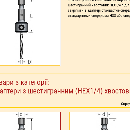
шестигранний хвостовик HEX1/4 під па
закріпити в адаптері стандартне свер
стандартними свердлами HSS або све
вари з категорії:
аптери з шестигранним (HEX1/4) хвосто
Сорт