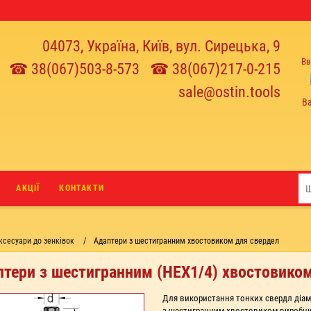
04073, Україна, Київ, вул. Сирецька, 9
Вв
☎ 38(067)503-8-573
☎ 38(067)217-0-215
sale@ostin.tools
В
АКЦІЇ
КОНТАКТИ
ксесуари до зенківок
Адаптери з шестигранним хвостовиком для свердел
птери з шестигранним (HEX1/4) хвостовико
Для використання тонких свердл діаме
з шестигранним хвостовиком виробниц