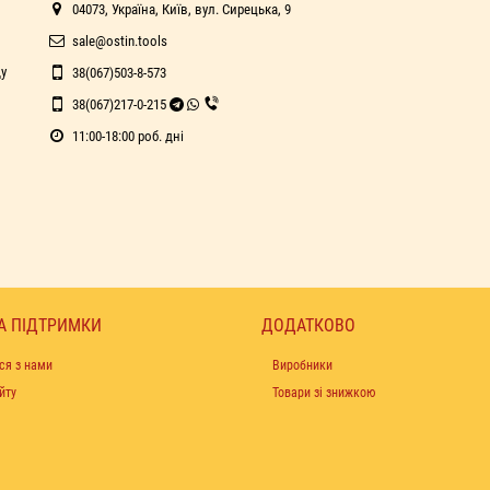
04073, Україна, Київ, вул. Сирецька, 9
sale@ostin.tools
ду
38(067)503-8-573
38(067)217-0-215
11:00-18:00 роб. дні
А ПІДТРИМКИ
ДОДАТКОВО
ся з нами
Виробники
йту
Товари зі знижкою