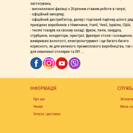
застосувань;
- висококласні фахівці з 20-річним стажем роботи в галузі;
- офіційний імпортер;
- офіційний дистриб'ютор, дилер і торговий партнер цілого ря
провідних виробників з Німеччини, Італії, Чехії, Ізраїлю, США;
- тисячі товарів на своєму складі: фрези, пили, свердла,
струбцини, кондуктори, пристрої, фрезерні столи і оснащення,
вимірювачі вологості, електроінструмент і ще багато-багато
корисного, як для великого промислового виробництва, так і
для невеликої столярки та DIY ...
ІНФОРМАЦІЯ
СЛУЖБ
Про нас
Зв’язати
Умови
Мапа са
Оплата і доставка