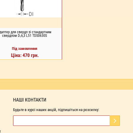
даптер для свердл зі стандартним
свердлом D₁6,3 L51 TDS0630S
Під замовлення
Ціна: 470 грн.
Д ЗАМОВЛЕННЯ
НАШІ КОНТАКТИ
Будьте в курсі наших акцій, підпишіться на розсилку:
х