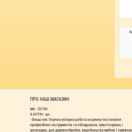
А
ПІ
ПРО НАШ МАГАЗИН
Ми - ОСТІН.
А ОСТІН - це...
- більш ніж 10-річна успішна робота на ринку постачання
професійних інструментів та обладнання, пристосувань і
аксесуарів, для деревообробки, виробництва меблів і суміжни