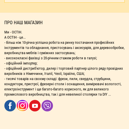
ПРО НАШ МАГАЗИН
Ми - ОСТІН.
А ОСТІН - це...
- більш ніж 10-річна успішна робота на ринку постачання професійних
інструментів та обладнання, пристосувань і аксесуарів, для деревообробки,
виробництва меблів і суміжних застосувань;
- висококласні фахівці з 20-річним стажем роботи в галузі;
- офіційний імпортер;
- офіційний дистриб'ютор, дилер і торговий партнер цілого ряду провідних
виробників з Німеччини, Італії, Чехії, Ізраїлю, США;
- тисячі товарів на своєму складі: фрези, пили, свердла, струбцини,
кондуктори, пристрої, фрезерні столи і оснащення, вимірювачі вологості,
електроінструмент і ще багато-багато корисного, як для великого
промислового виробництва, так і для невеликої столярки та DIY ...