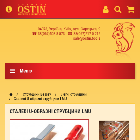
04073, Україна, Київ, вул. Сирецька, 9
☎ 38(067)503-8-573
☎ 38(067)217-0-215
sale@ostin.tools
Меню
Струбцини Bessey
Легкі струбцини
Сталеві U-образні струбцини LMU
СТАЛЕВІ U-ОБРАЗНІ СТРУБЦИНИ LMU