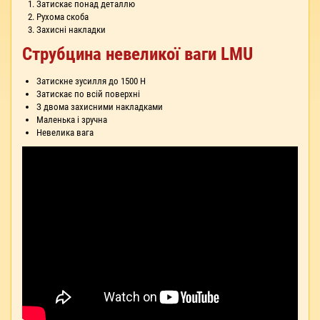
Затискає понад деталлю
Рухома скоба
Захисні накладки
Струбцина невеликої ваги LMU
Затискне зусилля до 1500 Н
Затискає по всій поверхні
З двома захисними накладками
Маленька і зручна
Невелика вага