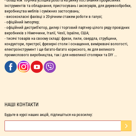
- більш ніж 10-річна успішна робота на ринку постачання професійних
інструментів та обладнання, пристосувань і аксесуарів, для деревообробки,
виробництва меблів і суміжних застосувань;
- висококласні фахівці з 20-річним стажем роботи в галузі;
- офіційний імпортер;
- офіційний дистриб'ютор, дилер і торговий партнер цілого ряду провідних
виробників з Німеччини, Італії, Чехії, Ізраїлю, США;
- тисячі товарів на своєму складі: фрези, пили, свердла, струбцини,
кондуктори, пристрої, фрезерні столи і оснащення, вимірювачі вологості,
електроінструмент і ще багато-багато корисного, як для великого
промислового виробництва, так і для невеликої столярки та DIY ...
НАШІ КОНТАКТИ
Будьте в курсі наших акцій, підпишіться на розсилку: