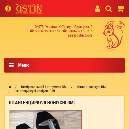
04073, Україна, Київ, вул. Сирецька, 9
☎ 38(067)503-8-573
☎ 38(067)217-0-215
sale@ostin.tools
Меню
Вимірювальний інструмент BMI
Штангенциркулі BMI
Штангенциркулі ноніусні BMI
ШТАНГЕНЦИРКУЛІ НОНІУСНІ BMI