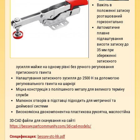
Важіль в
положенні затиску
розташований
горизонтально
Автоматичне
плавне
підлаштування
висоти затиску до
35 мм при
збереженні
затискного
зусилля майже на одному рівні без ручного регулювання
притискного гвинта
Налаштування затискного зусилля до 2500 Н за допомогою
регулювального гвинта на шарнірі
Міцна конструкція з поліпшеного металу для великого терміну
служби
Малюнок отворів в підставці підходить для метричної та
дюймової системи
Високоякісна двокомпонентна пластикова рукоятка, маслостійка
3D-CAD файли для скачування на сайті
https://bessey.partcommunity.com/3d-cad-models/
Спецификация:
bessey-stc-hh.pdf