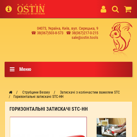
04073, Україна, Київ, вул. Сирецька, 9
☎ 38(067)503-8-573
☎ 38(067)217-0-215
sale@ostin.tools
Меню
Струбцини Bessey
Затискачі з колінчастим важелем STC
Горизонтальні затискачі STC-HH
ГОРИЗОНТАЛЬНІ ЗАТИСКАЧІ STC-HH