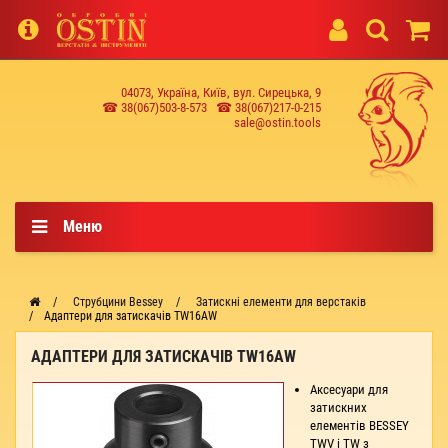
04073, Україна, Київ, вул. Сирецька, 9
☎ 38(067)503-8-573
☎ 38(067)217-0-215
sale@ostin.tools
Меню
Струбцини Bessey
Затискні елементи для верстаків
Адаптери для затискачів TW16AW
АДАПТЕРИ ДЛЯ ЗАТИСКАЧІВ TW16AW
Аксесуари для
затискних
елементів BESSEY
TWV і TW з