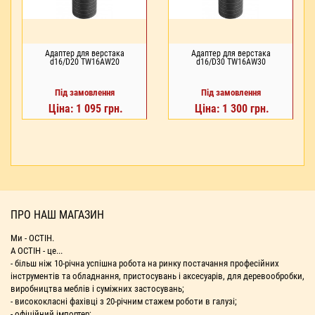
Адаптер для верстака
Адаптер для верстака
d16/D20 TW16AW20
d16/D30 TW16AW30
Під замовлення
Під замовлення
Ціна: 1 095 грн.
Ціна: 1 300 грн.
ПРО НАШ МАГАЗИН
Ми - ОСТІН.
А ОСТІН - це...
- більш ніж 10-річна успішна робота на ринку постачання професійних
інструментів та обладнання, пристосувань і аксесуарів, для деревообробки,
виробництва меблів і суміжних застосувань;
- висококласні фахівці з 20-річним стажем роботи в галузі;
- офіційний імпортер;