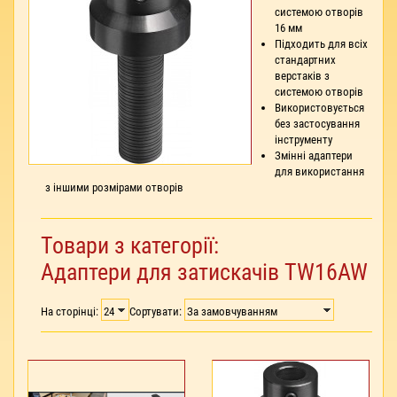
системою отворів
16 мм
Підходить для всіх
стандартних
верстаків з
системою отворів
Використовується
без застосування
інструменту
Змінні адаптери
для використання
з іншими розмірами отворів
Товари з категорії:
Адаптери для затискачів TW16AW
На сторінці:
Сортувати: