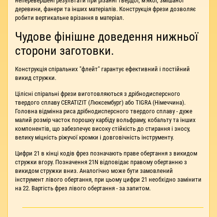
неперевершені результати при різанні твердої, м'якої, змішаної
деревини, фанери та інших матеріалів. Конструкція фрези дозволяє
робити вертикальне врізання в матеріал.
Чудове фінішне доведення нижньої
сторони заготовки.
Конструкція спіральних "флейт" гарантує ефективний і постійний
викид стружки.
Цілісні спіральні фрези виготовляються з дрібнодисперсного
твердого сплаву CERATIZIT (Люксембург) або TIGRA (Німеччина).
Головна відмінна риса дрібнодисперсного твердого сплаву - дуже
малий розмір часток порошку карбіду вольфраму, кобальту та інших
компонентів, що забезпечує високу стійкість до стирання і зносу,
велику міцність ріжучої кромки і довговічність інструменту.
Цифри 21 в кінці кодів фрез позначають праве обертання з викидом
стружки вгору. Позначення 21N відповідає правому обертанню з
викидом стружки вниз. Аналогічно може бути замовлений
інструмент лівого обертання, при цьому цифри 21 необхідно замінити
на 22. Вартість фрез лівого обертання - за запитом.