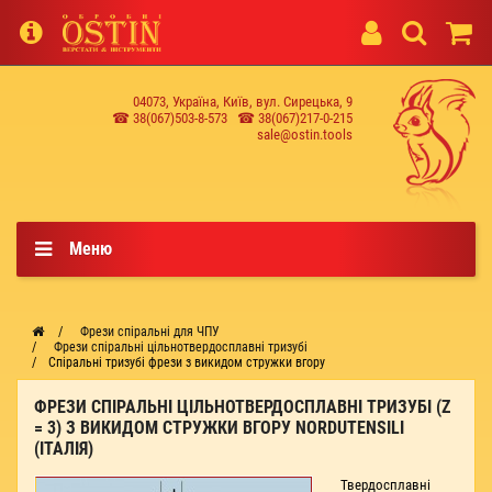
04073, Україна, Київ, вул. Сирецька, 9
☎ 38(067)503-8-573
☎ 38(067)217-0-215
sale@ostin.tools
Меню
Фрези спіральні для ЧПУ
Фрези спіральні цільнотвердосплавні тризубі
Спіральні тризубі фрези з викидом стружки вгору
ФРЕЗИ СПІРАЛЬНІ ЦІЛЬНОТВЕРДОСПЛАВНІ ТРИЗУБІ (Z
= 3) З ВИКИДОМ СТРУЖКИ ВГОРУ NORDUTENSILI
(ІТАЛІЯ)
Твердосплавні