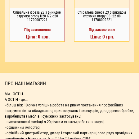
Спіральна фреза Z3 з викидом
Спіральна фреза Z3 з викидом
стружки вгору D20 I72 d20
стружки вгору D8 I22 d8
11720007221
11708002221
Під замовлення
Під замовлення
Ціна: 0 грн.
Ціна: 0 грн.
ПРО НАШ МАГАЗИН
Ми - ОСТІН.
А ОСТІН - це...
- більш ніж 10-річна успішна робота на ринку постачання професійних
інструментів та обладнання, пристосувань і аксесуарів, для деревообробки,
виробництва меблів і суміжних застосувань;
- висококласні фахівці з 20-річним стажем роботи в галузі;
- офіційний імпортер;
- офіційний дистриб'ютор, дилер і торговий партнер цілого ряду провідних
виробників з Німеччини, Італії, Чехії, Ізраїлю, США;