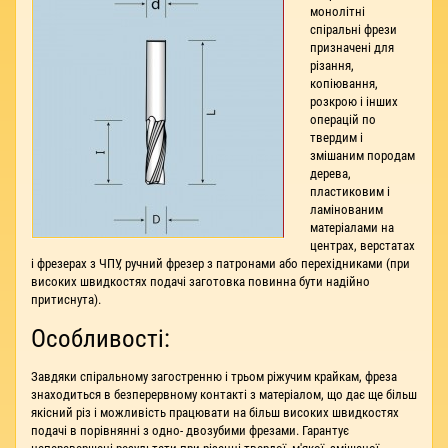
монолітні
спіральні фрези
призначені для
різання,
копіювання,
розкрою і інших
операцій по
твердим і
змішаним породам
дерева,
пластиковим і
ламінованим
матеріалами на
центрах, верстатах
і фрезерах з ЧПУ, ручний фрезер з патронами або перехідниками (при
високих швидкостях подачі заготовка повинна бути надійно
притиснута).
Особливості:
Завдяки спіральному загостренню і трьом ріжучим крайкам, фреза
знаходиться в безперервному контакті з матеріалом, що дає ще більш
якісний різ і можливість працювати на більш високих швидкостях
подачі в порівнянні з одно- двозубими фрезами. Гарантує