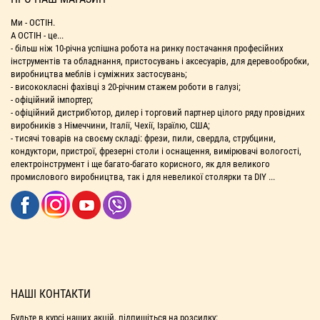
Ми - ОСТІН.
А ОСТІН - це...
- більш ніж 10-річна успішна робота на ринку постачання професійних
інструментів та обладнання, пристосувань і аксесуарів, для деревообробки,
виробництва меблів і суміжних застосувань;
- висококласні фахівці з 20-річним стажем роботи в галузі;
- офіційний імпортер;
- офіційний дистриб'ютор, дилер і торговий партнер цілого ряду провідних
виробників з Німеччини, Італії, Чехії, Ізраїлю, США;
- тисячі товарів на своєму складі: фрези, пили, свердла, струбцини,
кондуктори, пристрої, фрезерні столи і оснащення, вимірювачі вологості,
електроінструмент і ще багато-багато корисного, як для великого
промислового виробництва, так і для невеликої столярки та DIY ...
НАШІ КОНТАКТИ
Будьте в курсі наших акцій, підпишіться на розсилку: