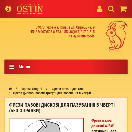
04073, Україна, Київ, вул. Сирецька, 9
☎ 38(067)503-8-573
☎ 38(067)217-0-215
sale@ostin.tools
Меню
Фрези кінцеві
Фрези пазові дискові
Фрези дискові пазові тризубі для пазованія в чверті
ФРЕЗИ ПАЗОВІ ДИСКОВІ ДЛЯ ПАЗУВАННЯ В ЧВЕРТІ
(БЕЗ ОПРАВКИ)
Фрези пазові
дискові W.P.W.
призначені для