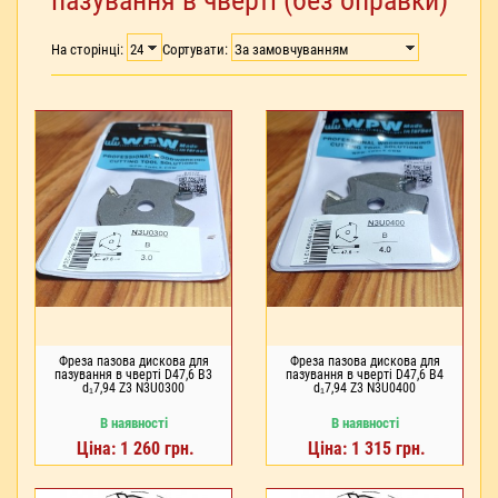
пазування в чверті (без оправки)
На сторінці:
Сортувати:
Фреза пазова дискова для
Фреза пазова дискова для
пазування в чверті D47,6 В3
пазування в чверті D47,6 В4
d₁7,94 Z3 N3U0300
d₁7,94 Z3 N3U0400
В наявності
В наявності
Ціна: 1 260 грн.
Ціна: 1 315 грн.