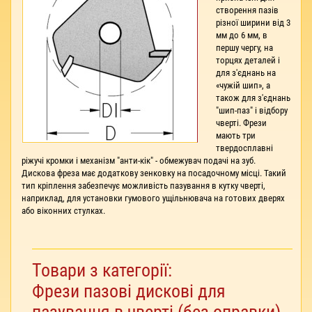
створення пазів
різної ширини від 3
мм до 6 мм, в
першу чергу, на
торцях деталей і
для з'єднань на
«чужій шип», а
також для з'єднань
"шип-паз" і відбору
чверті. Фрези
мають три
твердосплавні
ріжучі кромки і механізм "анти-кік" - обмежувач подачі на зуб.
Дискова фреза має додаткову зенковку на посадочному місці. Такий
тип кріплення забезпечує можливість пазування в кутку чверті,
наприклад, для установки гумового ущільнювача на готових дверях
або віконних стулках.
Товари з категорії:
Фрези пазові дискові для