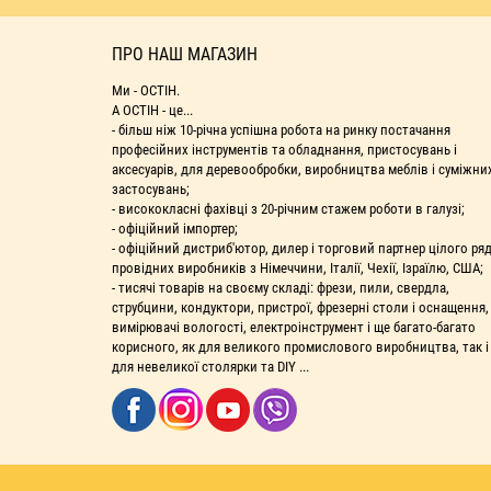
ПРО НАШ МАГАЗИН
Ми - ОСТІН.
А ОСТІН - це...
- більш ніж 10-річна успішна робота на ринку постачання
професійних інструментів та обладнання, пристосувань і
аксесуарів, для деревообробки, виробництва меблів і суміжни
застосувань;
- висококласні фахівці з 20-річним стажем роботи в галузі;
- офіційний імпортер;
- офіційний дистриб'ютор, дилер і торговий партнер цілого ря
провідних виробників з Німеччини, Італії, Чехії, Ізраїлю, США;
- тисячі товарів на своєму складі: фрези, пили, свердла,
струбцини, кондуктори, пристрої, фрезерні столи і оснащення,
вимірювачі вологості, електроінструмент і ще багато-багато
корисного, як для великого промислового виробництва, так і
для невеликої столярки та DIY ...