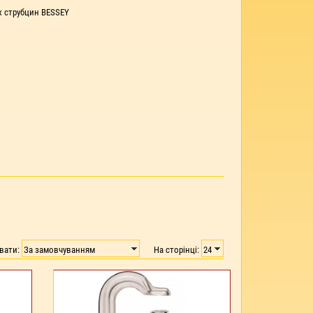
х струбцин BESSEY
увати:
На сторінці: