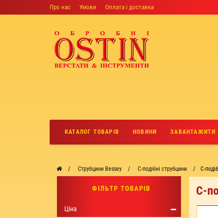
Про нас
Умови
Оплата і доставка
КАТАЛОГ ТОВАРІВ
НОВИНИ
ЗАВАНТАЖИТИ
Струбцини Bessey
C-подібні струбцини
C-поді
C-по
ФІЛЬТР ТОВАРІВ
Ціна