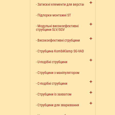
- Затискні елементи для верстаків
- Підпорки монтажні ST
- Модульні високоефективні
струбцини SLV/SGV
- Високоефективні струбцини
- Струбцина KombiKlamp SG-VAD
- U-подібні струбцини
- Струбцини з маніпулятором
- C-подібні струбцини
- Струбцини із захватом
- Струбцини для зварювання