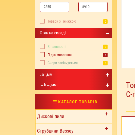
Товари зі знижкою
0
Стан на складі
В наявності
0
Під замовлення
6
Cкоро закінчується
0
↓a↑,мм:
То
←b→,мм:
C-
КАТАЛОГ ТОВАРІВ
Дискові пили
Струбцини Bessey