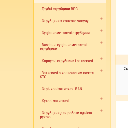
- Трубні струбцини BPC
- Струбцини з ковкого чавуну
- Суцільнометалеві струбцини
- Важільні суцільнометалеві
струбцини
- Корпусні струбцини і затискачі
Ст
- Затискачі з колінчастим важелем
STC
- Стрічкові затискачі BAN
- Кутові затискачі
ПІ
- Струбцини для роботи однією
рукою