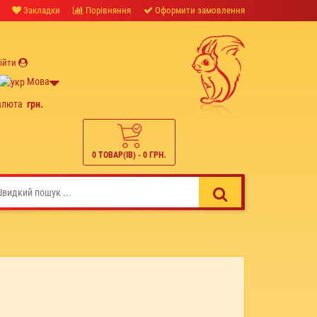
Закладки
Порівняння
Оформити замовлення
ійти
Мова
алюта
грн.
0 ТОВАР(ІВ) - 0 ГРН.