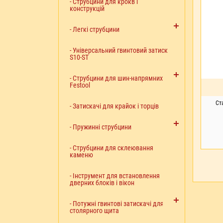
- Струбцини для крокв і
конструкцій
- Легкі струбцини
- Універсальний гвинтовий затиск
S10-ST
- Струбцини для шин-напрямних
Festool
Ст
- Затискачі для крайок і торців
- Пружинні струбцини
- Струбцини для склеювання
каменю
ПІ
- Інструмент для встановлення
дверних блоків і вікон
- Потужні гвинтові затискачі для
столярного щита