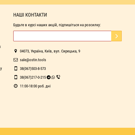
НАШІ КОНТАКТИ
Будьте в курсі наших акцій, підпишіться на розсилку:
х
04073, Україна, Київ, вул. Сирецька, 9
sale@ostin.tools
ду
38(067)503-8-573
38(067)217-0-215
11:00-18:00 роб. дні