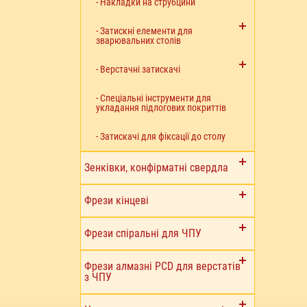
- Накладки на струбцини
- Затискні елементи для
зварювальних столів
- Верстачні затискачі
- Спеціальні інструменти для
укладання підлогових покриттів
- Затискачі для фіксації до столу
Зенківки, конфірматні свердла
Фрези кінцеві
Фрези спіральні для ЧПУ
Фрези алмазні PCD для верстатів
з ЧПУ