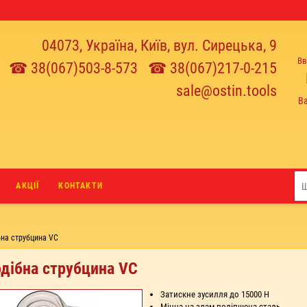
04073, Україна, Київ, вул. Сирецька, 9
Вв
☎ 38(067)503-8-573
☎ 38(067)217-0-215
sale@ostin.tools
В
АКЦІЇ
КОНТАКТИ
бна струбцина VC
дібна струбцина VC
Затискне зусилля до 15000 Н
Міцна на злам поліпшена сталь