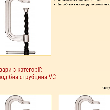
Випробувана якість суцільнометалеви
вари з категорії:
подібна струбцина VC
Сорт