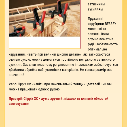
затискним
зусиллям
Пружинні
струбцини BESSEY -
маленькі та
завзяті. Вони
зручно лежать в
руці і забезпечують
оптимальне
керування. Навіть при великій ширині деталей, які затискаються
однією рукою, можна домогтися постійного потужного затискного
зусилля. Завдяки плавному регулюванню і накладкам забезпечується
дбайлива обробка найчутливіших матеріалів. Не тільки розмір має
значення!
VarioClippix XV - навіть при максимальній товщині деталей 170 мм
можна працювати однією рукою.
Пристрій Clippix XC - дуже зручний, підходить для всіх областей
застосування