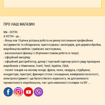
ПРО НАШ МАГАЗИН
Ми - ОСТІН.
А ОСТІН - це...
- більш ніж 10-річна успішна робота на ринку постачання професійних
інструментів та обладнання, пристосувань і аксесуарів, для деревообробки,
виробництва меблів і суміжних застосувань;
- висококласні фахівці з 20-річним стажем роботи в галузі;
- офіційний імпортер;
- офіційний дистриб'ютор, дилер і торговий партнер цілого ряду провідних
виробників з Німеччини, Італії, Чехії, Ізраїлю, США;
- тисячі товарів на своєму складі: фрези, пили, свердла, струбцини,
кондуктори, пристрої, фрезерні столи і оснащення, вимірювачі вологості,
електроінструмент і ще багато-багато корисного, як для великого
промислового виробництва, так і для невеликої столярки та DIY ...