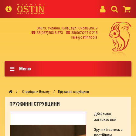
04073, Україна, Київ, вул. Сирецька, 9
☎ 38(067)503-8-573
☎ 38(067)217-0-215
sale@ostin.tools
Меню
Струбцини Bessey
Пружинні струбцини
ПРУЖИННІ СТРУБЦИНИ
Дбайливо
затискає все
Зручний затиск з
постійним