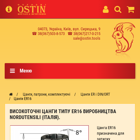
04073, Україна, Київ, вул. Сирецька, 9
☎ 38(067)503-8-573
☎ 38(067)217-0-215
sale@ostin.tools
Меню
Цанги, патрони, комплектуючі
Цанги ER і DIN/ORT
Цанги ER16
ВИСОКОТОЧНІ ЦАНГИ ТИПУ ER16 ВИРОБНИЦТВА
NORDUTENSILI (ІТАЛІЯ).
Цанга ER16
призначена для
затиску