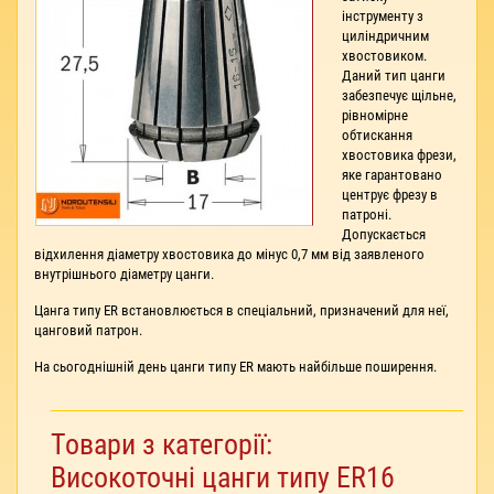
інструменту з
циліндричним
хвостовиком.
Даний тип цанги
забезпечує щільне,
рівномірне
обтискання
хвостовика фрези,
яке гарантовано
центрує фрезу в
патроні.
Допускається
відхилення діаметру хвостовика до мінус 0,7 мм від заявленого
внутрішнього діаметру цанги.
Цанга типу ER встановлюється в спеціальний, призначений для неї,
цанговий патрон.
На сьогоднішній день цанги типу ER мають найбільше поширення.
Товари з категорії:
Високоточні цанги типу ER16