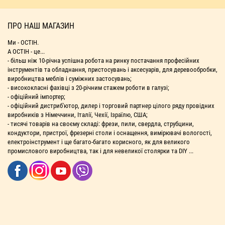
ПРО НАШ МАГАЗИН
Ми - ОСТІН.
А ОСТІН - це...
- більш ніж 10-річна успішна робота на ринку постачання професійних
інструментів та обладнання, пристосувань і аксесуарів, для деревообробки,
виробництва меблів і суміжних застосувань;
- висококласні фахівці з 20-річним стажем роботи в галузі;
- офіційний імпортер;
- офіційний дистриб'ютор, дилер і торговий партнер цілого ряду провідних
виробників з Німеччини, Італії, Чехії, Ізраїлю, США;
- тисячі товарів на своєму складі: фрези, пили, свердла, струбцини,
кондуктори, пристрої, фрезерні столи і оснащення, вимірювачі вологості,
електроінструмент і ще багато-багато корисного, як для великого
промислового виробництва, так і для невеликої столярки та DIY ...