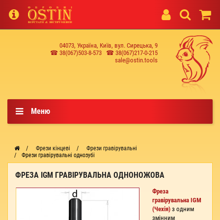
04073, Україна, Київ, вул. Сирецька, 9
☎ 38(067)503-8-573
☎ 38(067)217-0-215
sale@ostin.tools
Меню
Фрези кінцеві
Фрези гравірувальні
Фрези гравірувальні однозубі
ФРЕЗА IGM ГРАВІРУВАЛЬНА ОДНОНОЖОВА
Фреза
гравірувальна IGM
(Чехія)
з одним
змінним