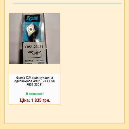
Фреза IGM гравірувальна
одноножова A90° D23 I 1 S8
F051-23081
В наявності
Ціна: 1 835 грн.