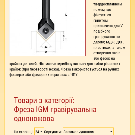
твердосплавним
ножем, що
фіксується
гвинтом,
призначена для V-
подібного
гравірування по
дереву, МДФ, ДСП,
пластиках, а також
створення пазів
або фасок на
крайках деталей. Ніж має чотирибічну заточку для зміни різальних
крайок (при перевороті ножа). Фреза використовується на ручних
фрезерах або фрезерних верстатах з ЧПУ.
Товари з категорії:
Фреза IGM гравірувальна
одноножова
На сторінці:
Сортувати: