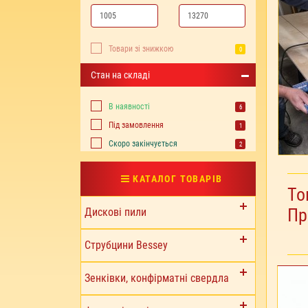
Товари зі знижкою
0
Стан на складі
В наявності
6
Під замовлення
1
Cкоро закінчується
2
КАТАЛОГ ТОВАРІВ
То
Пр
Дискові пили
Струбцини Bessey
Зенківки, конфірматні свердла