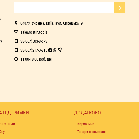
х
04073, Україна, Київ, вул. Сирецька, 9
sale@ostin.tools
ду
38(067)503-8-573
38(067)217-0-215
11:00-18:00 роб. дні
А ПІДТРИМКИ
ДОДАТКОВО
ся з нами
Виробники
йту
Товари зі знижкою