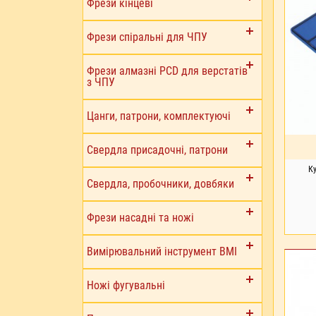
Фрези кінцеві
Фрези спіральні для ЧПУ
Фрези алмазні PCD для верстатів
з ЧПУ
Цанги, патрони, комплектуючі
Свердла присадочні, патрони
К
Свердла, пробочники, довбяки
Фрези насадні та ножі
Вимірювальний інструмент BMI
Ножі фугувальні