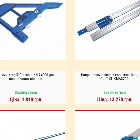
утник Kreg® Portable KMA4000 для
Направляюча шина з кареткою Kreg 
поперечного піляння
Cut™ XL KMA3700
Закінчується
Закінчується
Ціна: 1 810 грн.
Ціна: 13 270 грн.
ДО КОШИКА
ДО КОШИКА