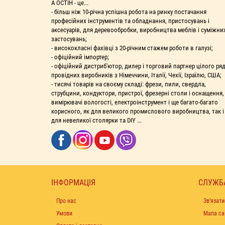
А ОСТІН - це...
- більш ніж 10-річна успішна робота на ринку постачання
професійних інструментів та обладнання, пристосувань і
аксесуарів, для деревообробки, виробництва меблів і суміжни
застосувань;
- висококласні фахівці з 20-річним стажем роботи в галузі;
- офіційний імпортер;
- офіційний дистриб'ютор, дилер і торговий партнер цілого ря
провідних виробників з Німеччини, Італії, Чехії, Ізраїлю, США;
- тисячі товарів на своєму складі: фрези, пили, свердла,
струбцини, кондуктори, пристрої, фрезерні столи і оснащення,
вимірювачі вологості, електроінструмент і ще багато-багато
корисного, як для великого промислового виробництва, так і
для невеликої столярки та DIY ...
ІНФОРМАЦІЯ
СЛУЖБ
Про нас
Зв’язати
Умови
Мапа са