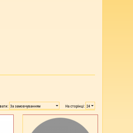
увати:
На сторінці: