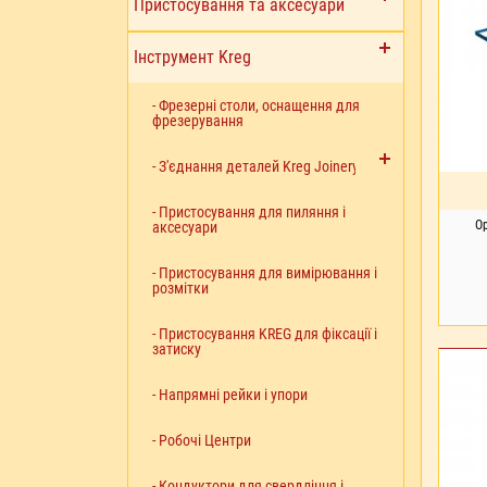
Пристосування та аксесуари
Інструмент Kreg
- Фрезерні столи, оснащення для
фрезерування
- З'єднання деталей Kreg Joinery™
- Пристосування для пиляння і
О
аксесуари
- Пристосування для вимірювання і
розмітки
- Пристосування KREG для фіксації і
затиску
- Напрямні рейки і упори
- Робочі Центри
- Кондуктори для свердління і