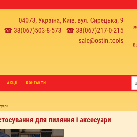
04073, Україна, Київ, вул. Сирецька, 9
Вв
☎ 38(067)503-8-573
☎ 38(067)217-0-215
sale@ostin.tools
В
АКЦІЇ
КОНТАКТИ
суари
тосування для пиляння і аксесуари