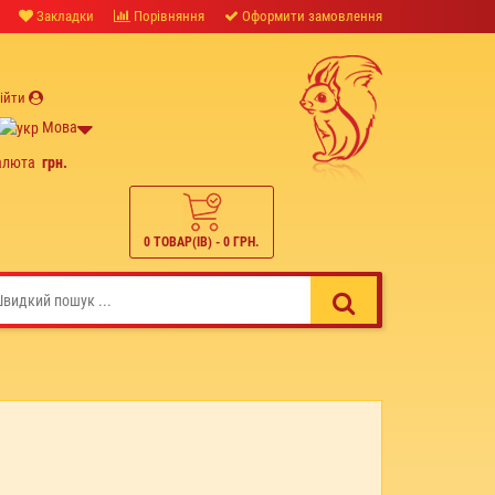
Закладки
Порівняння
Оформити замовлення
ійти
Мова
алюта
грн.
0 ТОВАР(ІВ) - 0 ГРН.