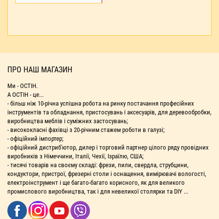
ПРО НАШ МАГАЗИН
Ми - ОСТІН.
А ОСТІН - це...
- більш ніж 10-річна успішна робота на ринку постачання професійних
інструментів та обладнання, пристосувань і аксесуарів, для деревообробки,
виробництва меблів і суміжних застосувань;
- висококласні фахівці з 20-річним стажем роботи в галузі;
- офіційний імпортер;
- офіційний дистриб'ютор, дилер і торговий партнер цілого ряду провідних
виробників з Німеччини, Італії, Чехії, Ізраїлю, США;
- тисячі товарів на своєму складі: фрези, пили, свердла, струбцини,
кондуктори, пристрої, фрезерні столи і оснащення, вимірювачі вологості,
електроінструмент і ще багато-багато корисного, як для великого
промислового виробництва, так і для невеликої столярки та DIY ...